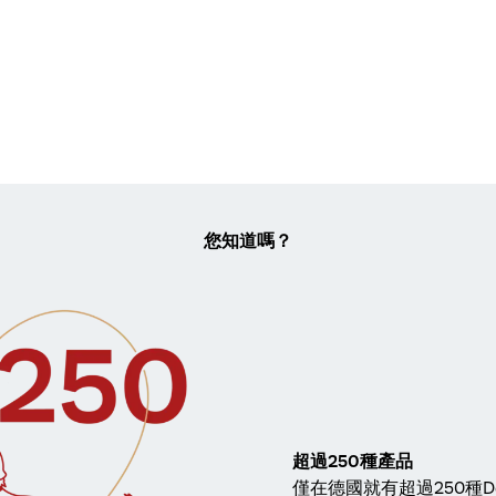
您知道嗎？
超過250種產品
僅在德國就有超過250種D