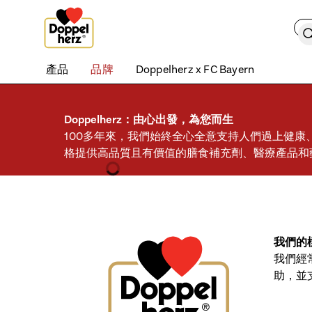
Skip to content
搜
產品
品牌
Doppelherz x FC Bayern
Doppelherz：由心出發，為您而生
100多年來，我們始終全心全意支持人們過上健康、
格提供高品質且有價值的膳食補充劑、醫療產品和
我們的
我們經
助，並