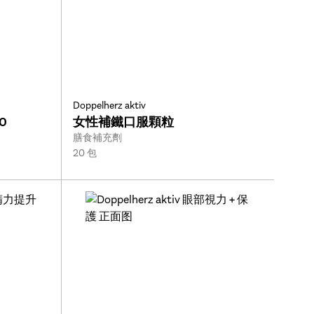
Doppelherz aktiv
0
女性補鐵口服顆粒
Type:
膳食補充劑
Size:
20 包