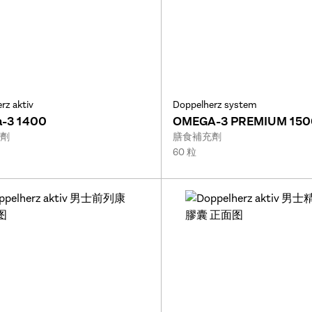
rz aktiv
Doppelherz system
-3 1400
OMEGA-3 PREMIUM 150
Type:
劑
膳食補充劑
Size:
60 粒