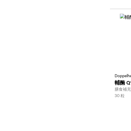
Doppelhe
輔酶 Q
Type:
膳食補充
Size:
30 粒