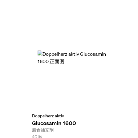
Doppelherz aktiv
Glucosamin 1600
Type:
膳食補充劑
Size:
40 粒