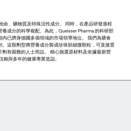
量維他命、礦物質及特殊活性成分。 同時，在產品研發過程
科學複配。為此，Queisser Pharma 的科研部
期內已躋身德國多個領域的市場領導地位。 我們為膳食
劑。這類劑型將營養成分製成珍珠狀細微顆粒，可直接置
片劑有困難的人士而設。 精心挑選原材料及依據最新營
表著信賴與多年的健康專業造詣。