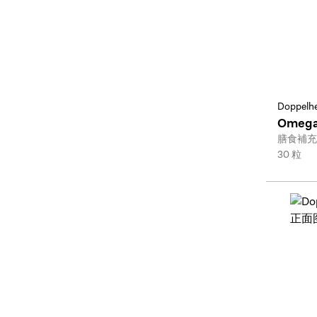
Doppelhe
Omega
Type:
膳食補充
Size:
30 粒