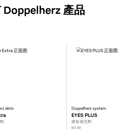
Doppelherz 產品
rz aktiv
Doppelherz system
tra
EYES PLUS
Type:
劑
膳食補充劑
Size:
60 粒