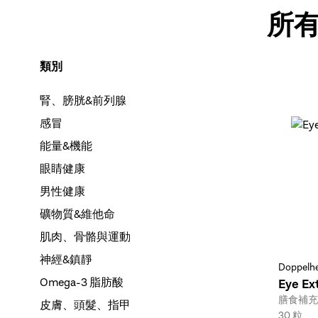
所有 
類別
腎、膀胱&前列腺
感冒
能量&機能
眼睛健康
男性健康
礦物質&維他命
肌肉、骨骼與運動
神經&鎮靜
Doppelhe
Omega-3 脂肪酸
Eye Ex
Type:
膳食補充
皮膚、頭髮、指甲
Size:
30 粒