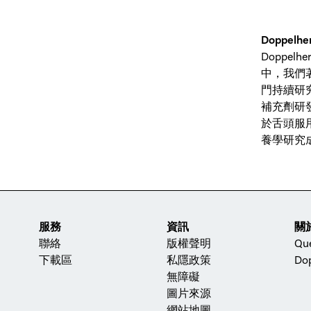
Doppel
Doppe
中，我們著
門持續研
補充劑研
於舌頭服
養學研究成
服務
資訊
關
聯絡
版權聲明
Qu
下載區
私隱政策
Dop
無障礙
圖片來源
網站地圖