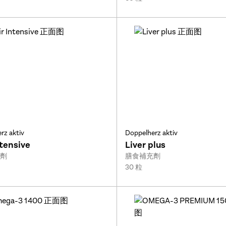
rz aktiv
Doppelherz aktiv
ntensive
Liver plus
Type:
劑
膳食補充劑
Size:
30 粒