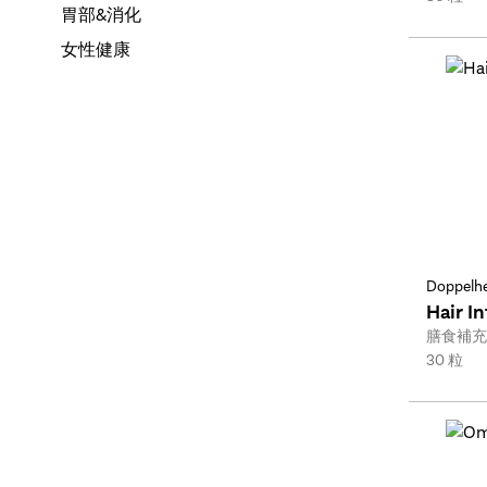
胃部&消化
女性健康
Doppelhe
Hair I
Type:
膳食補充
Size:
30 粒