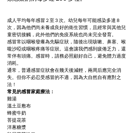
成人平均每年感冒 2 至 3 次。幼兒每年可能感染多達 8
次，因為他們尚未養成良好的衛生習慣，且經常與其他兒
童密切接觸，此外他們的免疫系統也尚未完全發育。
感冒常以咽喉發癢為先驅症狀，隨後出現咳嗽、鼻塞、喉
嚨沙啞或咽喉疼痛等症狀。這會讓我們感到疲倦乏力，還
常伴有頭痛。感冒時，請務必照顧好自己，避免體力過度
消耗。
通常，普通感冒症狀會在幾天後減輕，兩周后應完全消
失。但你不必忍受感冒的不適，因為大自然自有應對之
法！
常見的感冒家庭療法：
雞湯
溫土豆敷布
蜂蜜牛奶
菩提花茶
洋蔥糖漿