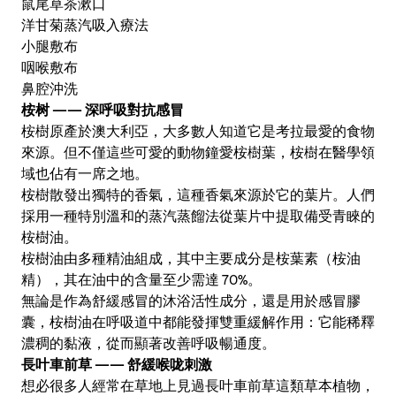
鼠尾草茶漱口
洋甘菊蒸汽吸入療法
小腿敷布
咽喉敷布
鼻腔沖洗
桉树 —— 深呼吸對抗感冒
桉樹原產於澳大利亞，大多數人知道它是考拉最愛的食物
來源。但不僅這些可愛的動物鐘愛桉樹葉，桉樹在醫學領
域也佔有一席之地。
桉樹散發出獨特的香氣，這種香氣來源於它的葉片。人們
採用一種特別溫和的蒸汽蒸餾法從葉片中提取備受青睞的
桉樹油。
桉樹油由多種精油組成，其中主要成分是桉葉素（桉油
精），其在油中的含量至少需達 70%。
無論是作為舒緩感冒的沐浴活性成分，還是用於感冒膠
囊，桉樹油在呼吸道中都能發揮雙重緩解作用：它能稀釋
濃稠的黏液，從而顯著改善呼吸暢通度。
長叶車前草 —— 舒緩喉咙刺激
想必很多人經常在草地上見過長叶車前草這類草本植物，