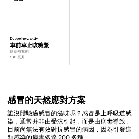
Doppelherz aktiv
車前草止咳糖漿
Type:
膳食補充劑
Size:
100 毫升
感冒的天然應對方案
誰沒體驗過感冒的滋味呢？感冒是上呼吸道感
染，通常并非由受涼引起，而是由病毒導致。
目前尚無法有效對抗感冒的病因，因為引發這
類感染的病毒多達 200 多種。