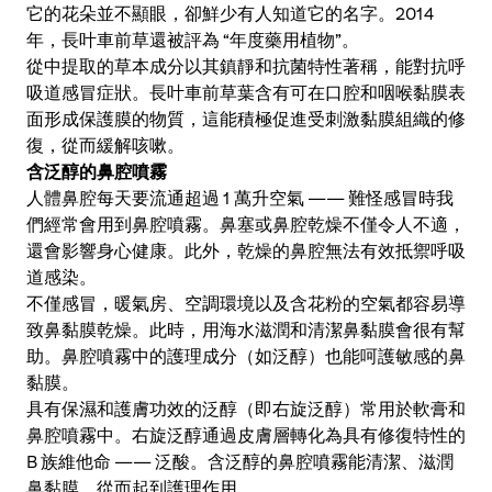
它的花朵並不顯眼，卻鮮少有人知道它的名字。2014
年，長叶車前草還被評為 “年度藥用植物”。
從中提取的草本成分以其鎮靜和抗菌特性著稱，能對抗呼
吸道感冒症狀。長叶車前草葉含有可在口腔和咽喉黏膜表
面形成保護膜的物質，這能積極促進受刺激黏膜組織的修
復，從而緩解咳嗽。
含泛醇的鼻腔噴霧
人體鼻腔每天要流通超過 1 萬升空氣 —— 難怪感冒時我
們經常會用到鼻腔噴霧。鼻塞或鼻腔乾燥不僅令人不適，
還會影響身心健康。此外，乾燥的鼻腔無法有效抵禦呼吸
道感染。
不僅感冒，暖氣房、空調環境以及含花粉的空氣都容易導
致鼻黏膜乾燥。此時，用海水滋潤和清潔鼻黏膜會很有幫
助。鼻腔噴霧中的護理成分（如泛醇）也能呵護敏感的鼻
黏膜。
具有保濕和護膚功效的泛醇（即右旋泛醇）常用於軟膏和
鼻腔噴霧中。右旋泛醇通過皮膚層轉化為具有修復特性的
B 族維他命 —— 泛酸。含泛醇的鼻腔噴霧能清潔、滋潤
鼻黏膜，從而起到護理作用。