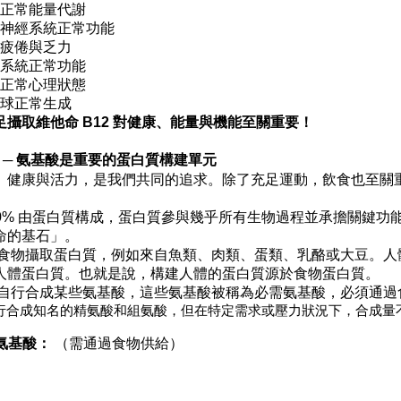
正常能量代謝
神經系統正常功能
疲倦與乏力
系統正常功能
正常心理狀態
球正常生成
足攝取維他命
B12
對健康、能量與機能至關重要
！
─
氨基酸是重要的蛋白質構建單元
、健康與活力
，
是我們共同的追求。除了充足運動
，
飲食也至關
。
0%
由蛋白質構成
，
蛋白質參與幾乎所有生物過程並承擔關鍵功
命的基石」。
食物攝取蛋白質，例如來自魚類、肉類、蛋類、乳酪或大豆。人
人體蛋白質。也就是說，構建人體的蛋白質源於食物蛋白質。
自行合成某些氨基酸，這些氨基酸被稱為必需氨基酸，必須通過
行合成知名的精氨酸和組氨酸，但在特定需求或壓力狀況下，合成量
需氨基酸：
（需通過食物供給）