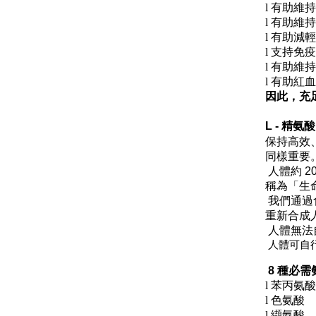
l
有助維持
l
有助維持
l
有助減輕
l
支持免疫
l
有助維持
l
有助紅血
因此
，
充
L -
精氨酸
保持高效
同樣重要
人體約
2
稱為「生
我們通過
重新合成
人體無法
人體可自
8 種必
l
苯丙氨酸
l
色氨酸
l
纈氨酸