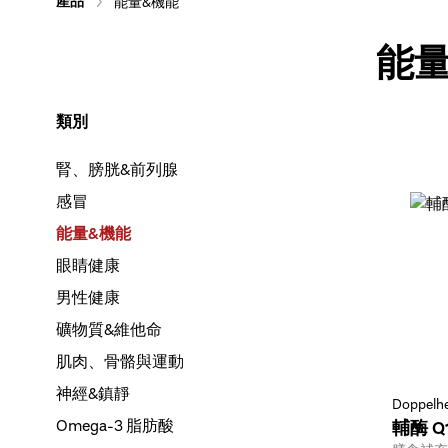
產品
能量&機能
能
類別
腎、膀胱&前列腺
感冒
能量&機能
眼睛健康
男性健康
礦物質&維他命
肌肉、骨骼與運動
神經&鎮靜
Doppelhe
Omega-3 脂肪酸
輔酶 Q