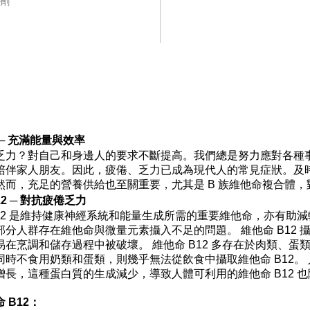
劑
─
充滿能量與效率
乏力
？
對自己和身邊人的要求不斷提高。我們總是努力應對各種
陪伴家人朋友。因此，疲倦、乏力已成為現代人的常見症狀。及
然而，充足的營養供給也至關重要，尤其是
B 族維他命複合體
12 ─ 對抗疲倦乏力
12 是維持健康神經系統和能量生成所需的重要維他命，亦有助
部分人群存在維他命與微量元素攝入不足的問題。 維他命 B12 
易在烹調和儲存過程中被破壞。 維他命 B12 多存在於肉類、
同時不食用奶類和蛋類，則幾乎無法從飲食中攝取維他命 B12。 
增長，這種蛋白質的生成減少，導致人體可利用的維他命 B12 
命
B12：