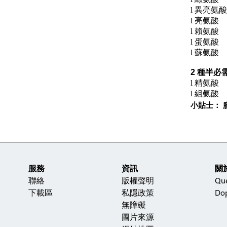
l
異亮氨酸
l
亮氨酸
l
賴氨酸
l
蛋氨酸
l
蘇氨酸
2 種半必
l
精氨酸
l
組氨酸
小貼士：
服務
資訊
關
聯絡
版權聲明
Qu
下載區
私隱政策
Dop
無障礙
圖片來源