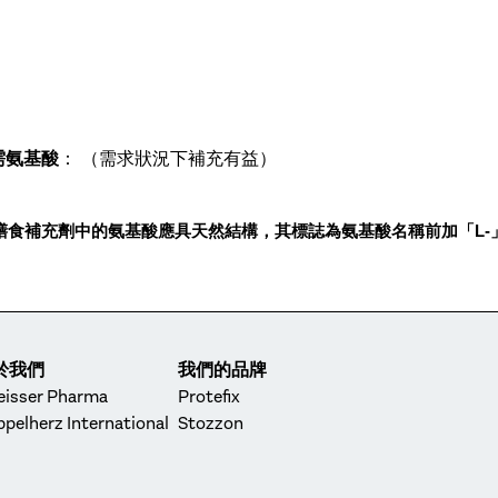
需氨基酸
： （需求狀況下補充有益）
 膳食補充劑中的氨基酸應具天然結構，其標誌為氨基酸名稱前加「
L
於我們
我們的品牌
eisser Pharma
Protefix
pelherz International
Stozzon