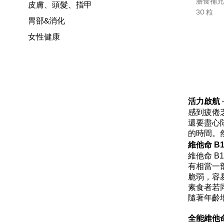
Type:
膳食補充
皮膚、頭髮、指甲
Size:
30 粒
胃部&消化
女性健康
活力啟航
感到疲倦
還要盡心
的時間。
維他命
B
維他命
B
有相當一
脆弱，容
素食者若
隨著年齡
全能維他