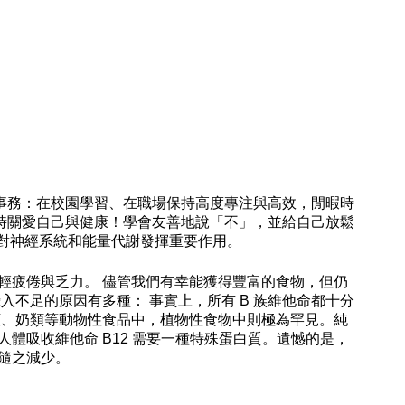
事務：在校園學習、在職場保持高度專注與高效，閒暇時
時關愛自己與健康！學會友善地說「不」，並給自己放鬆
，對神經系統和能量代謝發揮重要作用。
減輕疲倦與乏力。 儘管我們有幸能獲得豐富的食物，但仍
攝入不足的原因有多種： 事實上，所有 B 族維他命都十分
蛋類、奶類等動物性食品中，植物性食物中則極為罕見。純
人體吸收維他命 B12 需要一種特殊蛋白質。遺憾的是，
也隨之減少。