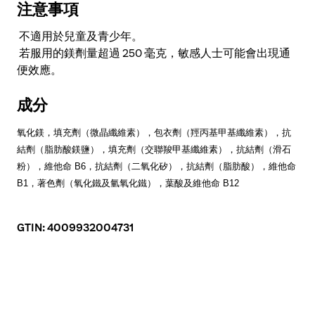
注意事項
不適用於兒童及青少年。
若服用的鎂劑量超過 250 毫克，敏感人士可能會出現通
便效應。
成分
氧化鎂，填充劑（微晶纖維素），包衣劑（羥丙基甲基纖維素），抗
結劑（脂肪酸鎂鹽），填充劑（交聯羧甲基纖維素），抗結劑（滑石
粉），維他命
B6
，抗結劑（二氧化矽），抗結劑（脂肪酸），維他命
B1
，著色劑（氧化鐵及氫氧化鐵），葉酸及維他命
B12
GTIN: 4009932004731