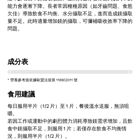
能力會逐漸下降。長者常因種種原因（如牙齒問題、食慾
欠佳）導致飲食不均衡、水分攝取不足，進而造成鎂攝取
量不足。此時適量增加鎂的攝取，可彌補吸收效率下降的
問題。
成分表
成分
每 1 片
% 營養參考值 *
*
營養參考值依據歐盟法規第 1169/2011 號
鎂
400 毫克
107%
食用建議
葉酸
600 微克
300%
每日服用半片（1/2 片）至 1 片，餐後溫水送服，無須咀
維他命 B1
4.2 毫克
382%
嚼。
維他命 B6
5 毫克
357%
若因工作或運動中的劇烈體力消耗導致鎂需求增加，且飲
食中鎂攝取不足，則服用 1 片；若僅存在飲食不均衡情
維他命 B12
5 微克
200%
況，則服用半片（1/2 片）。