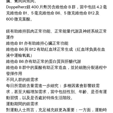
臟、禽肉與魚肉。
Doppelherz鎂 400 片劑另含維他命 B 群，當中包括 4.2 毫
克維他命 B1、5 毫克維他命 B6、5 微克維他命 B12 及
600 微克葉酸。
鎂有助維持肌肉正常功能、正常能量代謝及神經系統正常
運作
維他命 B1 亦有助維持心臟正常功能
維他命 B6 與 B12 有助紅血球正常生成（紅血球負責在血
液中運輸氧氣）
維他命 B6 亦有助正常的蛋白質與肝醣代謝
維他命 B 群中的葉酸有助正常造血，並於細胞分裂過程中
發揮作用
不同人群的鎂需求
每日所需鎂含量需進一步細究： 多種因素會影響鎂需
求，甚至大幅增加需求，當中包括性別、年齡、是否有運
動習慣，以及是否處於特殊生活階段。
運動期間的鎂需求
對運動人士而言，充足補充鎂更為重要：一方面，運動時