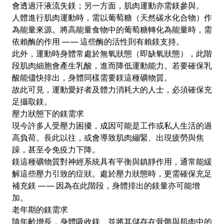
會透過汗液流失鎂；另一方面，肌肉運動亦需鎂參與。
人體進行肌肉運動時，需以葡萄糖（天然碳水化合物）作
為能量來源。將高能量食物中的葡萄糖轉化為能量時，需
依賴酶的作用 —— 這些酶的活性則有賴鎂支持。
此外，運動時身體常處於無氧狀態（即缺氧狀態），此階
段肌肉細胞會產生乳酸，進而降低運動能力。若要確保乳
酸能儘快排出，身體同樣需要鎂這種礦物質。
故此可見，運動愛好者及體力消耗大的人士，必須確保充
足攝取鎂。
壓力狀態下的鎂需求
現今許多人受壓力困擾，成因可能是工作或私人生活的過
高負荷。長此以往，或會導致肌肉繃緊、出現疲勞與焦
躁，甚至令免疫力下降。
鎂這種礦物質對神經系統具有平衡與鎮靜作用，通常能緩
解這些壓力引致的症狀。處於壓力狀態時，更需確保充足
補充鎂 —— 因為在此階段，身體排出的鎂量亦可能增
加。
老年期的鎂需求
隨年齡增長，身體吸收鎂、並將其儲存在骨骼與肌肉中的