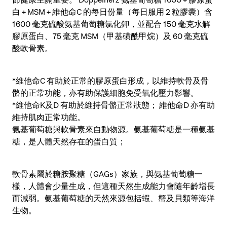
節健康至關重要。 Doppelherz 氨基葡萄糖 1600 + 膠原蛋
白 + MSM + 維他命C 的每日份量（每日服用 2 粒膠囊）含
1600 毫克硫酸氨基葡萄糖氯化鉀，並配合 150 毫克水解
膠原蛋白、75 毫克 MSM（甲基磺酰甲烷）及 60 毫克硫
酸軟骨素。
*維他命C 有助於正常的膠原蛋白形成，以維持軟骨及骨
骼的正常功能，亦有助保護細胞免受氧化壓力影響。
*維他命K及D 有助於維持骨骼正常狀態； 維他命D 亦有助
維持肌肉正常功能。
氨基葡萄糖與軟骨素來自動物源。氨基葡萄糖是一種氨基
糖，是人體天然存在的蛋白質；
軟骨素屬於糖胺聚糖（GAGs）家族，與氨基葡萄糖一
樣，人體會少量生成，但這種天然生成能力會隨年齡增長
而減弱。氨基葡萄糖的天然來源包括蝦、蟹及貝類等海洋
生物。