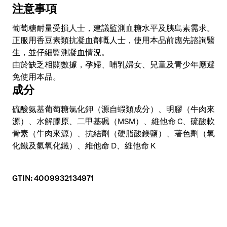
硫酸軟骨素
30 毫克
**
注意事項
二甲基碸
37.5 毫克
**
葡萄糖耐量受損人士，建議監測血糖水平及胰島素需求。
其中有機硫
12.5 毫克
**
正服用香豆素類抗凝血劑嘅人士，使用本品前應先諮詢醫
生，並仔細監測凝血情況。
維他命C
30 毫克
37.5%
由於缺乏相關數據，孕婦、哺乳婦女、兒童及青少年應避
維他命 D
5 微克
100%
免使用本品。
成分
維他命K
20 微克
26.5%
硫酸氨基葡萄糖氯化鉀（源自蝦類成分）、明膠（牛肉來
源）、水解膠原、二甲基碸（MSM）、維他命 C、硫酸軟
骨素（牛肉來源）、抗結劑（硬脂酸鎂鹽）、著色劑（氧
化鐵及氫氧化鐵）、維他命 D、維他命 K
GTIN: 4009932134971