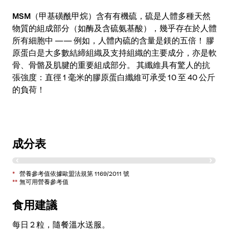
MSM
（甲基磺酰甲烷）含有有機硫，硫是人體多種天然
物質的組成部分（如酶及含硫氨基酸），幾乎存在於人體
所有細胞中 —— 例如，人體內硫的含量是鎂的五倍！ 膠
原蛋白是大多數結締組織及支持組織的主要成分，亦是軟
骨、骨骼及肌腱的重要組成部分。 其纖維具有驚人的抗
張強度：直徑 1 毫米的膠原蛋白纖維可承受 10 至 40 公斤
的負荷！
成分表
成分
每 1 粒
% 營養參考值 *
*
營養參考值依據歐盟法規第 1169/2011 號
**
無可用營養參考值
硫酸氨基葡萄糖
氯化鉀
800 毫克
**
食用建議
水解膠原
75 毫克
**
每日 2 粒，隨餐溫水送服。