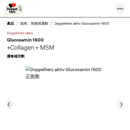
Skip to content
產品
肌肉、骨骼與運動
Doppelherz aktiv Glucosamin 1600
Doppelherz aktiv
Glucosamin 1600
+Collagen + MSM
膳食補充劑