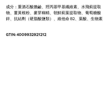
維他命 B
1.4 毫克
2
成分：重酒石酸膽鹼、羥丙基甲基纖維素、水飛薊提取
鋅
2.5 毫克
物、薑黃根粉、麥芽糊精、朝鮮薊葉提取物、葡萄糖酸
鋅、抗結劑（硬脂酸鹽類）、維他命 B2、葉酸、生物素
GTIN: 4009932921212