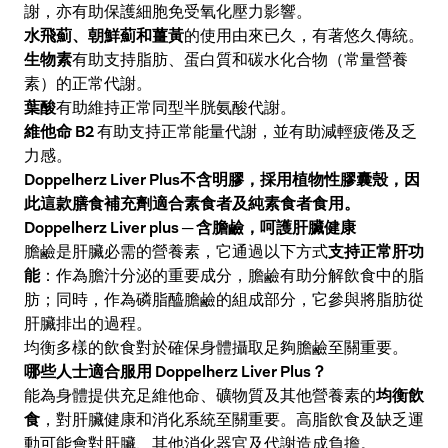
謝，亦有助保護細胞免受氧化壓力影響。
水飛薊、朝鮮薊和薑黃
的使用由來已久，有著悠久傳統。
生物素
有助支持脂肪、蛋白質和碳水化合物（常量營養
素）的正常代謝。
葉酸
有助維持正常同型半胱氨酸代謝。
維他命 B2
有助支持正常能量代謝，並有助減輕疲倦及乏
力感。
Doppelherz Liver Plus不含明膠，採用植物性膠囊殼，因
此這款膳食補充劑適合素食者及純素食者食用。
Doppelherz Liver plus ─ 含膽鹼，呵護肝臟健康
支持正常肝功
膽鹼是肝臟必需的營養素，它通過以下方式
能
：作為膽汁分泌的重要成分，膽鹼有助分解飲食中的脂
肪；同時，作為磷脂醯膽鹼的組成部分，它參與將脂肪從
肝臟排出的過程。
均衡多樣的飲食對於確保身體攝取足夠膽鹼至關重要。
哪些人士適合服用 Doppelherz Liver Plus？
均衡飲
能為身體提供充足維他命、礦物質及其他營養素的
食
，對肝臟健康和消化系統至關重要。高脂飲食及缺乏運
動可能會對肝臟、其他消化器官及代謝造成負擔。