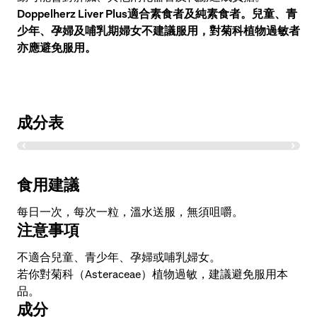
Doppelherz Liver Plus適合素食者及純素食者。兒童、青
少年、孕婦及哺乳期婦女不建議服用，對菊科植物過敏者
亦應避免服用。
成分表
成分
每 1 粒
食用建議
朝鮮薊提取物
50 毫克
水飛薊提取物
100 毫克
每日一次，每次一粒，溫水送服，無須咀嚼。
注意事項
薑黃根粉
100 毫克
膽鹼
100 毫克
不適合兒童、青少年、孕婦或哺乳婦女。
若你對菊科（Asteraceae）植物過敏，建議避免服用本
生物素
50 毫克
品。
葉酸
75 毫克
成分