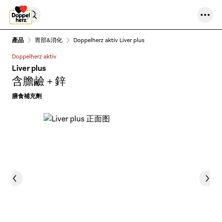
Skip to content
產品
胃部&消化
Doppelherz aktiv Liver plus
Doppelherz aktiv
Liver plus
含膽鹼 + 鋅
膳食補充劑